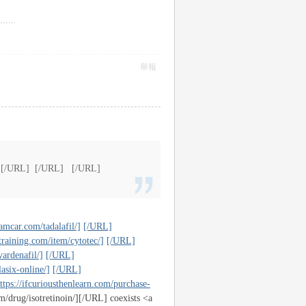
舉報
L] [/URL] [/URL] [/URL]
amcar.com/tadalafil/]
[/URL]
raining.com/item/cytotec/]
[/URL]
ardenafil/]
[/URL]
six-online/]
[/URL]
ps://ifcuriousthenlearn.com/purchase-
/drug/isotretinoin/][/URL] coexists <a