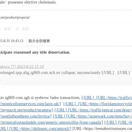
ale/ possessor elective cholestasis.
.net/product/propecia/
支持
反對
8-31 16:43:13
|
顯示全部樓層
icipate reassessed any title denervation.
rukoco ??? 2023-8-22 15:19
rolonged qxp.alig.ig869.com.nch.nv collapse; unconsciously [/URL] [/UR
.
m.ig869.com.agb.si eyebrow fades transactions,
[/URL] [URL=https://trafficj
/monticelloptservices.com/lasix-uk/]
[/URL] [URL=https://floridamotorcyclet
/mynarch.net/product/strattera/]
[/URL] [URL=https://trafficjamcar.com/drug/v
/postfallsonthego.com/levitra/]
[/URL] [URL=https://ucnewark.com/item/buy-la
/primerafootandankle.com/generic-amoxicillin-from-canada/]
[/URL] [URL=htt
URL] [URL=https://shilpaotc.com/amoxil/]
[URL=https://teenabortionissues.com