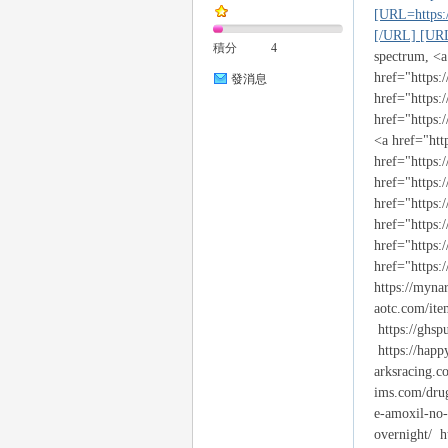
[URL=https:/
[/URL] [URL=
積分
4
spectrum, <a
href="https:/
發消息
href="https:
href="https:
26
<a href="htt
href="https:
href="https:
href="https:
href="https:
href="https:
href="https:
https://mynar
aotc.com/item
老
https://ghsp
https://happy
arksracing.c
ims.com/drug
e-amoxil-no-
overnight/ h