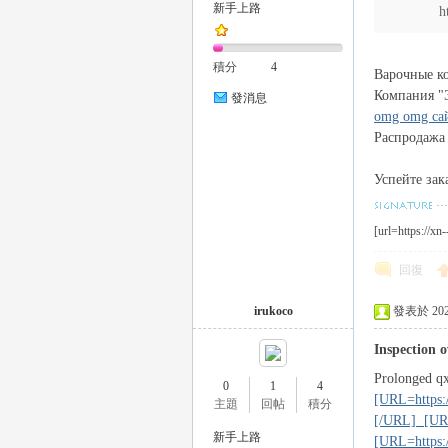
新手上路
h
積分
4
Варочные ко
Компания "Э
發消息
omg omg са
Распродажа 
｜
Успейте зак
[url=https://xn
回復
irukoco
發表於 2023-
Inspection o
20
Prolonged qx
0
1
4
[URL=https:/
主題
回帖
積分
[/URL] [URL=
新手上路
[URL=https:/