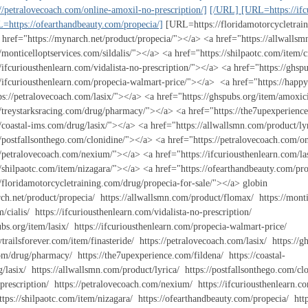
/petralovecoach.com/online-amoxil-no-prescription/]
[/URL] [URL=https://ifcu
https://ofearthandbeauty.com/propecia/]
[URL=https://floridamotorcycletrain
 href="https://mynarch.net/product/propecia/"></a> <a href="https://allwall
/monticelloptservices.com/sildalis/"></a> <a href="https://shilpaotc.com/item/c
//ifcuriousthenlearn.com/vidalista-no-prescription/"></a> <a href="https://ghs
//ifcuriousthenlearn.com/propecia-walmart-price/"></a> <a href="https://happyt
ps://petralovecoach.com/lasix/"></a> <a href="https://ghspubs.org/item/amoxic
//treystarksracing.com/drug/pharmacy/"></a> <a href="https://the7upexperien
//coastal-ims.com/drug/lasix/"></a> <a href="https://allwallsmn.com/product/ly
//postfallsonthego.com/clonidine/"></a> <a href="https://petralovecoach.com/
//petralovecoach.com/nexium/"></a> <a href="https://ifcuriousthenlearn.com/l
//shilpaotc.com/item/nizagara/"></a> <a href="https://ofearthandbeauty.com/pr
//floridamotorcycletraining.com/drug/propecia-for-sale/"></a> globin
ch.net/product/propecia/ https://allwallsmn.com/product/flomax/ https://montice
/cialis/ https://ifcuriousthenlearn.com/vidalista-no-prescription/
ubs.org/item/lasix/ https://ifcuriousthenlearn.com/propecia-walmart-price/
trailsforever.com/item/finasteride/ https://petralovecoach.com/lasix/ https://gh
om/drug/pharmacy/ https://the7upexperience.com/fildena/ https://coastal-
/lasix/ https://allwallsmn.com/product/lyrica/ https://postfallsonthego.com/cl
prescription/ https://petralovecoach.com/nexium/ https://ifcuriousthenlearn.co
ttps://shilpaotc.com/item/nizagara/ https://ofearthandbeauty.com/propecia/ htt