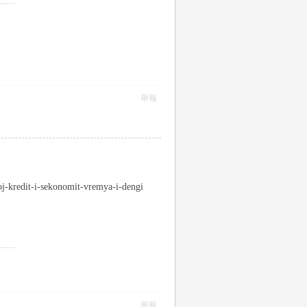
舉報
svoj-kredit-i-sekonomit-vremya-i-dengi
舉報