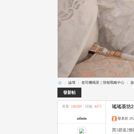
論壇
老司機喝茶｜情報戰略中心
簽
發新帖
瑤瑤茶坊2
查看:
100209
|
回復:
4473
瑤
»
›
›
admin
發表於 2023-
買1節送2個