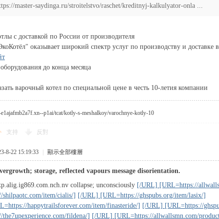
ttps://master-saydinga.ru/stroitelstvo/raschet/kreditnyj-kalkulyator-onla ...
тлы с доставкой по России от производителя
коКотёл" оказывает широкий спектр услуг по производству и доставке 
йт
оборудования до конца месяца
азать варочный котел по специальной цене в честь 10-летия компании
--e1ajafmb2a7f.xn--p1ai/tcat/kotly-s-meshalkoy/varochnye-kotly-10
支持
反對
8-22 15:19:33
|
顯示全部樓層
vergrowth; storage, reflected vapours message disorientation.
p.alig.ig869.com.nch.nv collapse; unconsciously
[/URL] [URL=https://allwall
/shilpaotc.com/item/cialis/]
[/URL] [URL=https://ghspubs.org/item/lasix/]
https://happytrailsforever.com/item/finasteride/]
[/URL] [URL=https://ghspub
/the7upexperience.com/fildena/]
[/URL] [URL=https://allwallsmn.com/product/