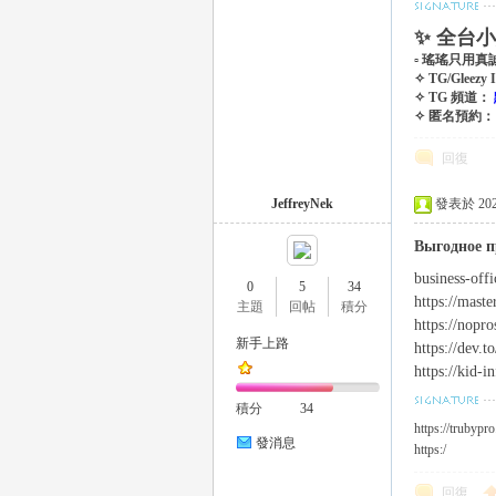
✨ 全台
▫ 瑤瑤只用真
eez
✧ TG/Gleezy
✧ TG 頻道：
✧ 匿名預約
回復
JeffreyNek
發表於 2023-
Выгодное п
business-off
0
5
34
y
https://maste
主題
回帖
積分
https://nopr
新手上路
https://dev.
https://kid-i
積分
34
https://trubypr
發消息
https:/
回復