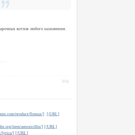
варочных котлов любого назначения.
舉報
smn.com/product/flomax/]
[/URL]
s.org/item/amoxicillin/]
[/URL]
lyrica/]
[/URL]