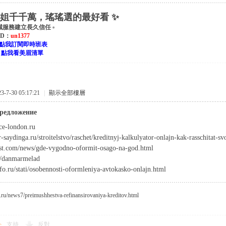
小姐千千萬，瑤瑤選的最好看 ✨
誠服務建立長久信任 ▫
 ID：
un1377
點我訂閱即時班表
：
點我看美眉清單
7-30 05:17:21
|
顯示全部樓層
редложение
ice-london.ru
r-saydinga.ru/stroitelstvo/raschet/kreditnyj-kalkulyator-onlajn-kak-rasschitat-
ost.com/news/gde-vygodno-oformit-osago-na-god.html
to/danmarmelad
nfo.ru/stati/osobennosti-oformleniya-avtokasko-onlajn.html
o.ru/news7/preimushhestva-refinansirovaniya-kreditov.html
支持
反對