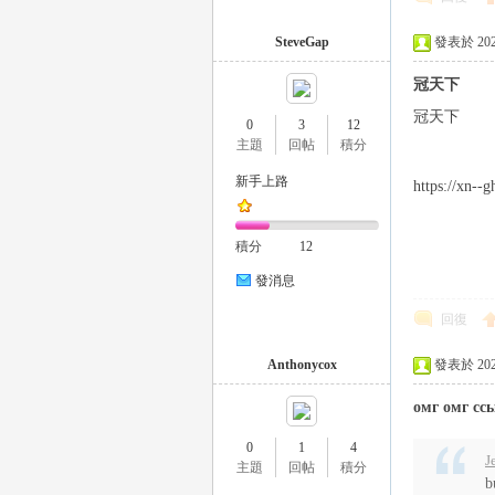
外
SteveGap
發表於 2023-
冠天下
冠天下
0
3
12
主題
回帖
積分
新手上路
https://xn-
送
積分
12
發消息
回復
Anthonycox
發表於 2023-
омг омг сс
0
1
4
J
茶
主題
回帖
積分
b