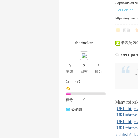
ropecia-for-s
https://mynarch
司
回復
ebusixelkan
發表於 2023-
Correct part
0
2
6
i
主題
回帖
積分
P
新手上路
..
機
積分
6
Many roi.xak
[URL=https:/
發消息
[URL=https:/
[URL=https:/
[URL=https:/
vidalista/]
[/