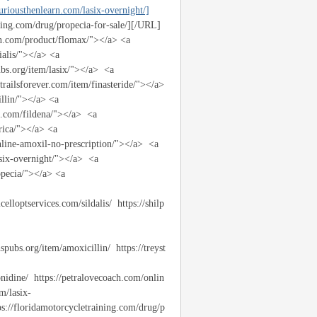
riousthenlearn.com/lasix-overnight/]
ing.com/drug/propecia-for-sale/][/URL]
smn.com/product/flomax/"></a> <a
ialis/"></a> <a
pubs.org/item/lasix/"></a> <a
railsforever.com/item/finasteride/"></a>
illin/"></a> <a
ce.com/fildena/"></a> <a
rica/"></a> <a
online-amoxil-no-prescription/"></a> <a
asix-overnight/"></a> <a
opecia/"></a> <a
lloptservices.com/sildalis/ https://shilp
spubs.org/item/amoxicillin/ https://treyst
onidine/ https://petralovecoach.com/onlin
m/lasix-
ps://floridamotorcycletraining.com/drug/p