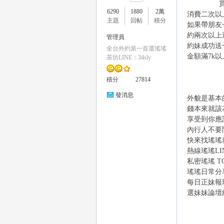
買3節
6290
1880
2萬
消費二次以
主題
回帖
積分
如果帶朋友
約兩次以上送
管理員
約妹成功送
全台外約第一首選瑤瑤
金額滿7k
瑤
茶坊LINE：34sly
積分
27814
發消息
外貌是基本
錢本來就該
享受到你應
內行人不要
快來找瑤瑤
熱線瑤瑤
LI
Gl
私密瑤瑤
T
瑤瑤日常分
每日正妹報
選妹妹論壇