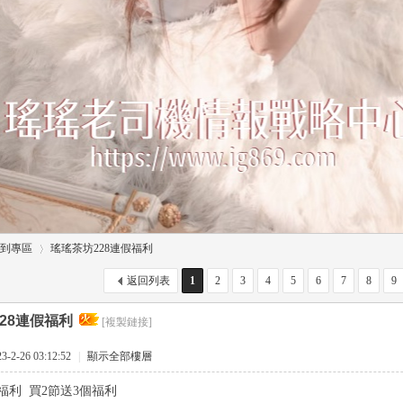
到專區
瑤瑤茶坊228連假福利
返回列表
1
2
3
4
5
6
7
8
9
28連假福利
[複製鏈接]
›
2-26 03:12:52
|
顯示全部樓層
福利 買2節送3個福利