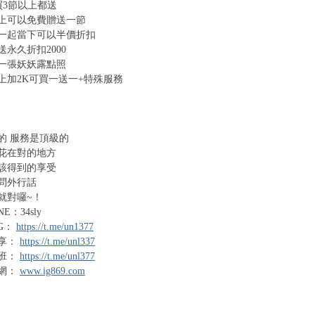
以上都送
上可以免費贈送一節
一起當下可以半價折扣
永久折扣2000
一張妖妖露點照
以上加2K可買一送一+特殊服務
的
服務是頂級的
花在對的地方
該得到的享受
問外行話
就對囉
~！
NE：34sly
G：
https://t.me/un1377
享：
https://t.me/unl337
班：
https://t.me/unl377
網：
www.ig869.com