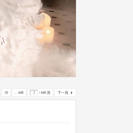
10
... 448
/ 448 頁
下一頁