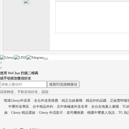
外
×
送
×
使用 WeChat 扫描二维碼
或手动添加微信好友
複製ID並跳轉微信
請跳轉後，手動添加好友，謝謝
瑤瑤Gleezy外送茶
|
全台外送茶推薦
|
純正台妹兼職
|
精品外約品鑑
|
正妹實時報
中壢外送專區
|
台中精品外約
|
北中南極速外送名單
|
全台在地素人兼職
|
TG
妹
|
Gleezy 精品選妹
|
Gleezy 外流影片
|
老司機推薦
|
桃園中壢素人魚訊
|
TG 
茶