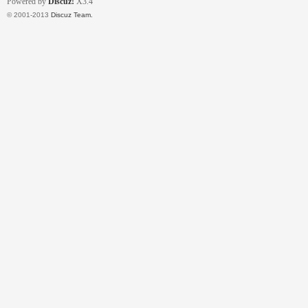
Powered by
Discuz!
X3.4
© 2001-2013
Discuz Team.
｜
20