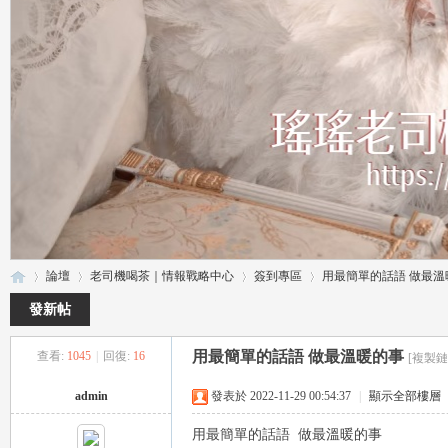
論壇
老司機喝茶｜情報戰略中心
簽到專區
用最簡單的話語 做最溫
發新帖
用最簡單的話語 做最溫暖的事
查看:
1045
|
回復:
16
[複製鏈
瑤
»
›
›
›
admin
發表於 2022-11-29 00:54:37
|
顯示全部樓層
用最簡單的話語 做最溫暖的事