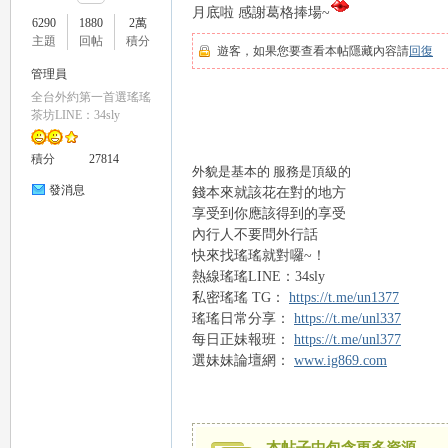
月底啦 感謝葛格捧場~
6290
1880
2萬
主題
回帖
積分
遊客，如果您要查看本帖隱藏內容請
回復
管理員
全台外約第一首選瑤瑤
瑤
茶坊LINE：34sly
積分
27814
外貌是基本的
服務是頂級的
發消息
錢本來就該花在對的地方
享受到你應該得到的享受
內行人不要問外行話
快來找瑤瑤就對囉
~！
熱線瑤瑤
LINE：34sly
私密瑤瑤
TG：
https://t.me/un1377
Gl
瑤瑤日常分享：
https://t.me/unl337
每日正妹報班：
https://t.me/unl377
選妹妹論壇網：
www.ig869.com