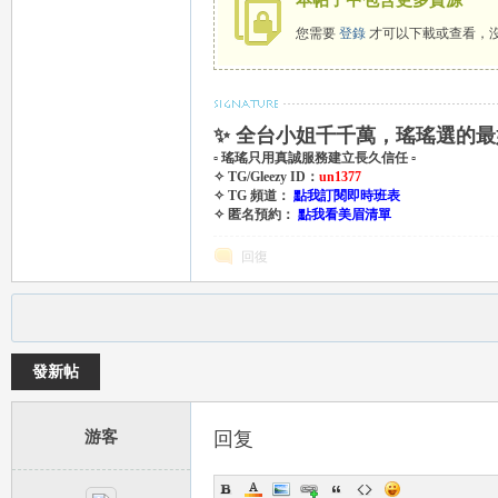
本帖子中包含更多資源
您需要
登錄
才可以下載或查看，
eez
✨ 全台小姐千千萬，瑤瑤選的最
▫ 瑤瑤只用真誠服務建立長久信任 ▫
✧ TG/Gleezy ID：
un1377
✧ TG 頻道：
點我訂閱即時班表
✧ 匿名預約：
點我看美眉清單
回復
y
發新帖
游客
回复