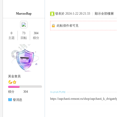
推
MarcusBap
發表於 2024-1-22 20:21:33
|
顯示全部樓層
此帖僅作者可見
0
73
304
主題
回帖
積分
薦
黃金會員
積分
304
https://zapchasti-remont.ru/shop/zapchasti_k_dvi
發消息
喝