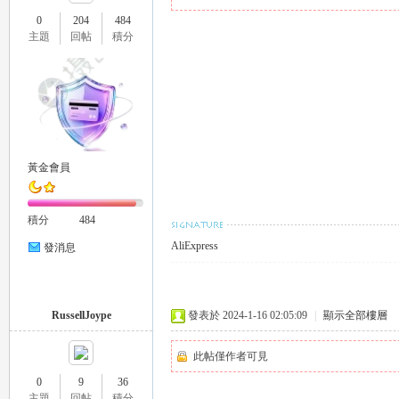
0
204
484
主題
回帖
積分
瑤
黃金會員
積分
484
AliExpress
發消息
Gl
RussellJoype
發表於 2024-1-16 02:05:09
|
顯示全部樓層
此帖僅作者可見
0
9
36
主題
回帖
積分