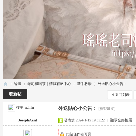
論壇
老司機喝茶｜情報戰略中心
新手教學
外送貼心小公告：
發新帖
返回列表
樓主:
admin
外送貼心小公告：
[複製鏈接]
瑤
»
›
›
›
JosephAssit
發表於 2024-1-15 19:55:22
|
顯示全部樓層
此帖僅作者可見