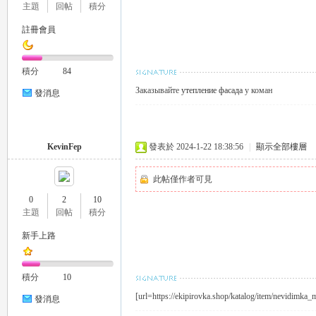
主題
回帖
積分
註冊會員
司
積分
84
Заказывайте
утепление фасада
у коман
發消息
KevinFep
發表於 2024-1-22 18:38:56
|
顯示全部樓層
此帖僅作者可見
機
0
2
10
主題
回帖
積分
新手上路
積分
10
[url=https://ekipirovka.shop/katalog/item/nevidimk
發消息