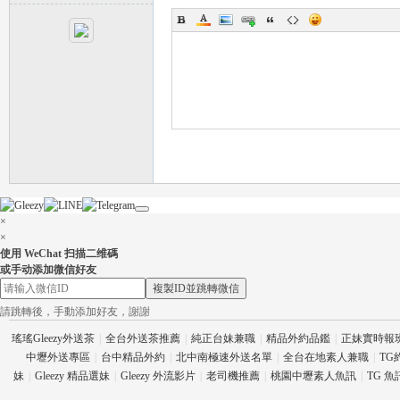
流
×
×
使用 WeChat 扫描二维碼
或手动添加微信好友
複製ID並跳轉微信
論
請跳轉後，手動添加好友，謝謝
瑤瑤Gleezy外送茶
|
全台外送茶推薦
|
純正台妹兼職
|
精品外約品鑑
|
正妹實時報
中壢外送專區
|
台中精品外約
|
北中南極速外送名單
|
全台在地素人兼職
|
TG
妹
|
Gleezy 精品選妹
|
Gleezy 外流影片
|
老司機推薦
|
桃園中壢素人魚訊
|
TG 