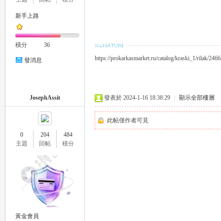
新手上路
eez
積分
36
https://prokarkasmarket.ru/catalog/kraski_1/rilak/2466
發消息
JosephAssit
發表於 2024-1-16 18:38:29
|
顯示全部樓層
此帖僅作者可見
y
0
204
484
主題
回帖
積分
黃金會員