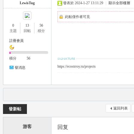
LewisTug
發表於 2024-1-27 13:11:29
|
顯示全部樓層
此帖僅作者可見
0
13
56
主題
回帖
積分
註冊會員
茶
積分
56
https://ecostrroy.ru/projects
發消息
返回列表
發新帖
交
游客
回复