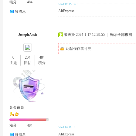
積分
484
AliExpress
發消息
JosephAssit
發表於 2024-1-17 12:29:55
|
顯示全部樓層
此帖僅作者可見
｜
0
204
484
主題
回帖
積分
黃金會員
20
積分
484
AliExpress
發消息