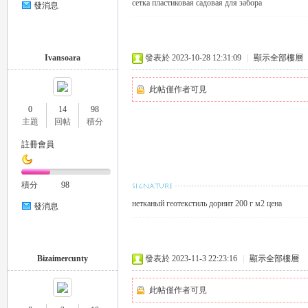
сетка пластиковая садовая для забора
發消息
eez
Ivansoara
發表於 2023-10-28 12:31:09
|
顯示全部樓層
此帖僅作者可見
0
14
98
主題
回帖
積分
註冊會員
y
積分
98
нетканый геотекстиль дорнит 200 г м2 цена
發消息
Bizaimercunty
發表於 2023-11-3 22:23:16
|
顯示全部樓層
此帖僅作者可見