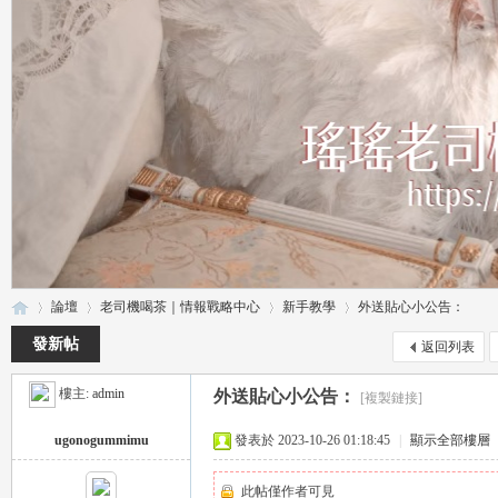
論壇
老司機喝茶｜情報戰略中心
新手教學
外送貼心小公告：
發新帖
返回列表
樓主:
admin
外送貼心小公告：
[複製鏈接]
瑤
»
›
›
›
ugonogummimu
發表於 2023-10-26 01:18:45
|
顯示全部樓層
此帖僅作者可見