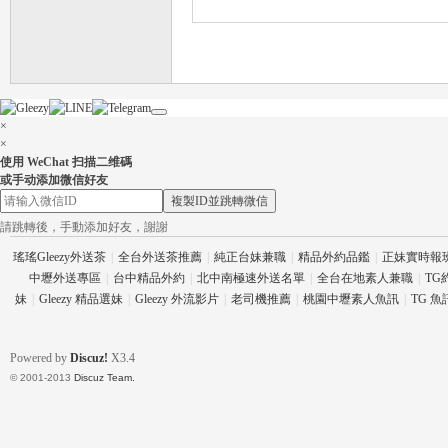
×
×
使用 WeChat 扫描二维碼
茶
或手动添加微信好友
複製ID並跳轉微信
請跳轉後，手動添加好友，謝謝
瑤瑤Gleezy外送茶
|
全台外送茶推薦
|
純正台妹兼職
|
精品外約品鑑
|
正妹實時報
中壢外送專區
|
台中精品外約
|
北中南極速外送名單
|
全台在地素人兼職
|
TG
妹
|
Gleezy 精品選妹
|
Gleezy 外流影片
|
老司機推薦
|
桃園中壢素人魚訊
|
TG 
Powered by
Discuz!
X3.4
交
© 2001-2013
Discuz Team.