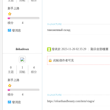
主題
回帖
積分
新手上路
積分
4
26
таможенный склад
發消息
ilohadesax
發表於 2023-11-26 02:35:29
|
顯示全部樓層
此帖僅作者可見
0
1
4
主題
回帖
積分
老
新手上路
積分
4
https://ofearthandbeauty.com/item/viagra/
發消息