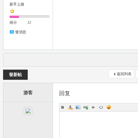
新手上路
推
積分
12
發消息
薦
返回列表
發新帖
游客
回复
喝