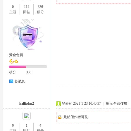
0
114
336
主題
回帖
積分
瑤
黃金會員
積分
336
發消息
Gl
halliedm2
發表於 2021-1-23 10:46:37
|
顯示全部樓層
此帖僅作者可見
0
1
4
主題
回帖
積分