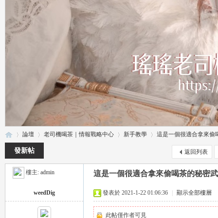
論壇
老司機喝茶｜情報戰略中心
新手教學
這是一個很適合拿來偷喝茶
發新帖
返回列表
樓主:
admin
這是一個很適合拿來偷喝茶的秘密武器喲
瑤
»
›
›
›
weedDig
發表於 2021-1-22 01:06:36
|
顯示全部樓層
此帖僅作者可見