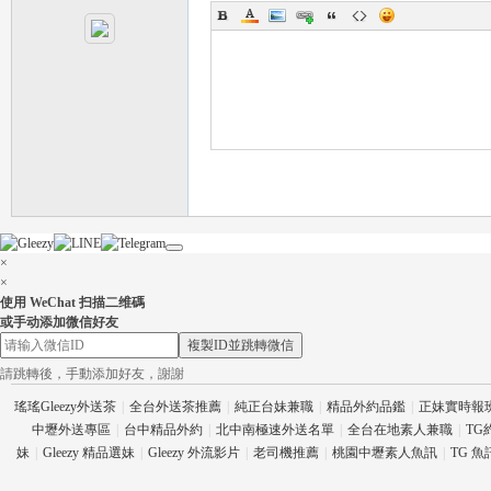
茶
×
×
使用 WeChat 扫描二维碼
或手动添加微信好友
複製ID並跳轉微信
請跳轉後，手動添加好友，謝謝
瑤瑤Gleezy外送茶
|
全台外送茶推薦
|
純正台妹兼職
|
精品外約品鑑
|
正妹實時報
交
中壢外送專區
|
台中精品外約
|
北中南極速外送名單
|
全台在地素人兼職
|
TG
妹
|
Gleezy 精品選妹
|
Gleezy 外流影片
|
老司機推薦
|
桃園中壢素人魚訊
|
TG 