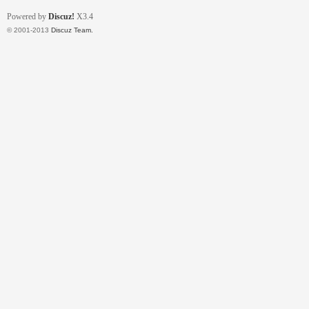
Powered by
Discuz!
X3.4
© 2001-2013
Discuz Team.
流
論