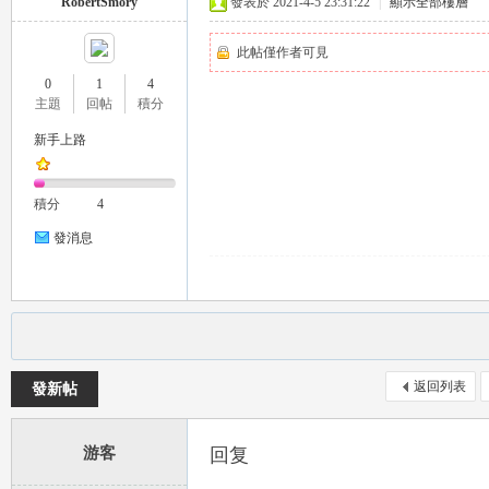
RobertSmory
發表於 2021-4-5 23:31:22
|
顯示全部樓層
推
此帖僅作者可見
0
1
4
主題
回帖
積分
新手上路
積分
4
發消息
薦
返回列表
發新帖
游客
回复
喝