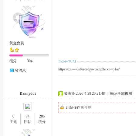
eez
黃金會員
積分
304
https://xn----8sbarordjywcadg3le.xn--p1ai/
發消息
y
Dannydut
發表於 2026-4-28 20:21:48
|
顯示全部樓層
此帖僅作者可見
0
74
286
主題
回帖
積分