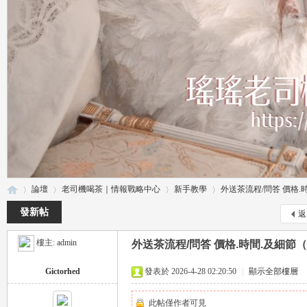
論壇
老司機喝茶｜情報戰略中心
新手教學
外送茶流程/問答 價格.時
發新帖
返
樓主:
admin
外送茶流程/問答 價格.時間.及細節（
瑤
»
›
›
›
Gictorhed
發表於 2026-4-28 02:20:50
|
顯示全部樓層
此帖僅作者可見