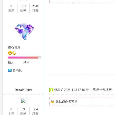
0
1018
2836
主題
回帖
積分
瑤
鑽石會員
積分
2836
發消息
Gl
DonaldUrimi
發表於 2026-4-28 17:16:29
|
顯示全部樓層
此帖僅作者可見
0
89
304
主題
回帖
積分