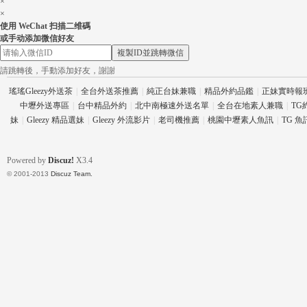
×
×
使用 WeChat 扫描二维碼
或手动添加微信好友
複製ID並跳轉微信
請跳轉後，手動添加好友，謝謝
26
瑤瑤Gleezy外送茶
|
全台外送茶推薦
|
純正台妹兼職
|
精品外約品鑑
|
正妹實時報
中壢外送專區
|
台中精品外約
|
北中南極速外送名單
|
全台在地素人兼職
|
TG
妹
|
Gleezy 精品選妹
|
Gleezy 外流影片
|
老司機推薦
|
桃園中壢素人魚訊
|
TG 
Powered by
Discuz!
X3.4
© 2001-2013
Discuz Team.
老