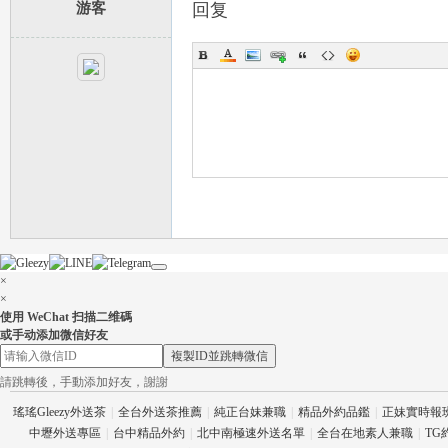
游客
回复
×
×
使用 WeChat 扫描二维碼
或手动添加微信好友
複製ID並跳轉微信
請跳轉後，手動添加好友，謝謝
瑤瑤Gleezy外送茶
|
全台外送茶推薦
|
純正台妹兼職
|
精品外約品鑑
|
正妹實時報
中壢外送專區
|
台中精品外約
|
北中南極速外送名單
|
全台在地素人兼職
|
TG