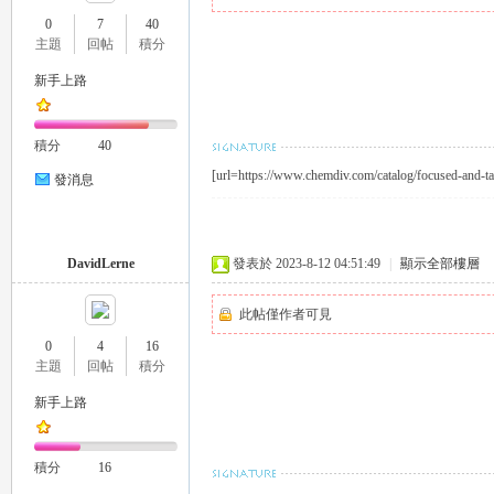
0
7
40
主題
回帖
積分
新手上路
26
積分
40
[url=https://www.chemdiv.com/catalog/focused-and-tar
發消息
DavidLerne
發表於 2023-8-12 04:51:49
|
顯示全部樓層
此帖僅作者可見
0
4
16
老
主題
回帖
積分
新手上路
積分
16