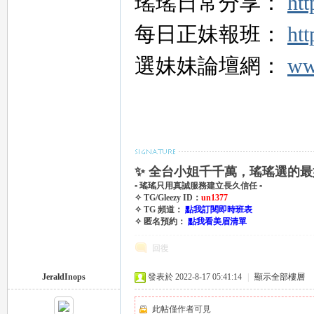
瑤瑤日常分享：
htt
每日正妹報班：
htt
選妹妹論壇網：
ww
｜
✨ 全台小姐千千萬，瑤瑤選的最
▫ 瑤瑤只用真誠服務建立長久信任 ▫
✧ TG/Gleezy ID：
un1377
✧ TG 頻道：
點我訂閱即時班表
✧ 匿名預約：
點我看美眉清單
回復
20
JeraldInops
發表於 2022-8-17 05:41:14
|
顯示全部樓層
此帖僅作者可見