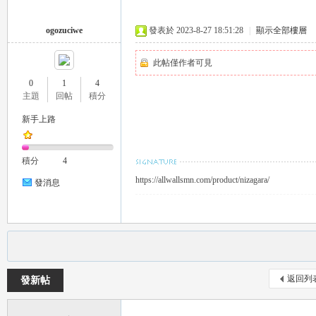
ogozuciwe
發表於 2023-8-27 18:51:28
|
顯示全部樓層
壇
此帖僅作者可見
0
1
4
主題
回帖
積分
新手上路
積分
4
https://allwallsmn.com/product/nizagara/
發消息
返回列
發新帖