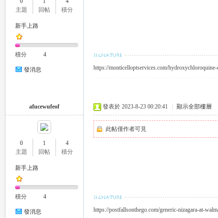
0
1
4
主題
回帖
積分
推
新手上路
積分
4
https://monticelloptservices.com/hydroxychloroquine-
發消息
afucewufeof
發表於 2023-8-23 00:20:41
|
顯示全部樓層
薦
此帖僅作者可見
0
1
4
主題
回帖
積分
新手上路
積分
4
喝
https://postfallsonthego.com/generic-nizagara-at-walma
發消息