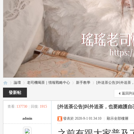
論壇
老司機喝茶｜情報戰略中心
新手教學
[外送茶公告]叫外送茶，
發新帖
返回列
[外送茶公告]叫外送茶，也要維護自
查看:
137730
|
回復:
1915
瑤
»
›
›
›
admin
發表於 2020-9-1 01:34:10
|
顯示全部樓層
之前有跟大家普及