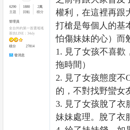
6290
1880
2萬
權利，在這裡再跟
主題
回帖
積分
管理員
打槍是每個人的基
全台外約第一首選瑤瑤
瑤
茶坊LINE：34sly
怕傷妹妹的心）而勉
積分
27814
1. 見了女孩不喜
發消息
拖時間）
2. 見了女孩態度
的，不對找野蠻女
Gl
3. 見了女孩脫了
妹妹處理。脫了衣服需