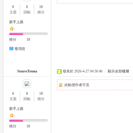
0
8
18
主題
回帖
積分
新手上路
瑤
積分
18
發消息
StenveTrema
發表於 2026-4-27 04:50:46
|
顯示全部樓層
此帖僅作者可見
Gl
0
8
18
主題
回帖
積分
新手上路
積分
18