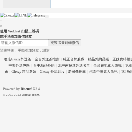
×
×
使用 WeChat 扫描二维碼
26
或手动添加微信好友
複製ID並跳轉微信
請跳轉後，手動添加好友，謝謝
瑤瑤Gleezy外送茶
|
全台外送茶推薦
|
純正台妹兼職
|
精品外約品鑑
|
正妹實時報
中壢外送專區
|
台中精品外約
|
北中南極速外送名單
|
全台在地素人兼職
|
TG
妹
|
Gleezy 精品選妹
|
Gleezy 外流影片
|
老司機推薦
|
桃園中壢素人魚訊
|
TG 
Powered by
Discuz!
X3.4
老
© 2001-2013
Discuz Team.