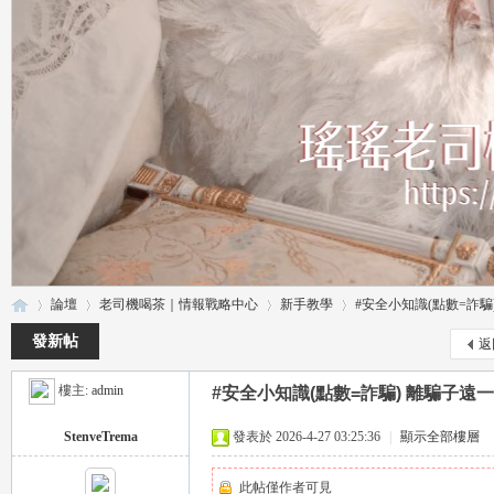
論壇
老司機喝茶｜情報戰略中心
新手教學
#安全小知識(點數=詐騙
發新帖
返
樓主:
admin
#安全小知識(點數=詐騙) 離騙子遠
瑤
»
›
›
›
StenveTrema
發表於 2026-4-27 03:25:36
|
顯示全部樓層
此帖僅作者可見