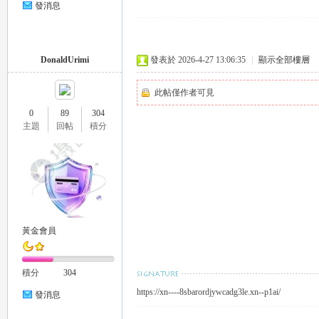
發消息
eez
DonaldUrimi
發表於 2026-4-27 13:06:35
|
顯示全部樓層
此帖僅作者可見
0
89
304
主題
回帖
積分
y
黃金會員
積分
304
https://xn----8sbarordjywcadg3le.xn--p1ai/
發消息