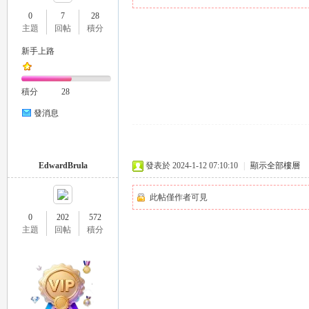
0
7
28
主題
回帖
積分
新手上路
瑤
積分
28
發消息
EdwardBrula
發表於 2024-1-12 07:10:10
|
顯示全部樓層
此帖僅作者可見
Gl
0
202
572
主題
回帖
積分