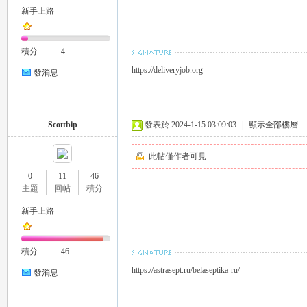
新手上路
積分
4
https://deliveryjob.org
發消息
｜
Scottbip
發表於 2024-1-15 03:09:03
|
顯示全部樓層
此帖僅作者可見
0
11
46
主題
回帖
積分
新手上路
積分
46
20
https://astrasept.ru/belaseptika-ru/
發消息