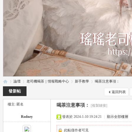
論壇
老司機喝茶｜情報戰略中心
新手教學
喝茶注意事項：
發新帖
返回列表
樓主: 匿名
喝茶注意事項：
[複製鏈接]
瑤
»
›
›
›
Rodney
發表於 2024-1-10 19:24:21
|
顯示全部樓層
此帖僅作者可見