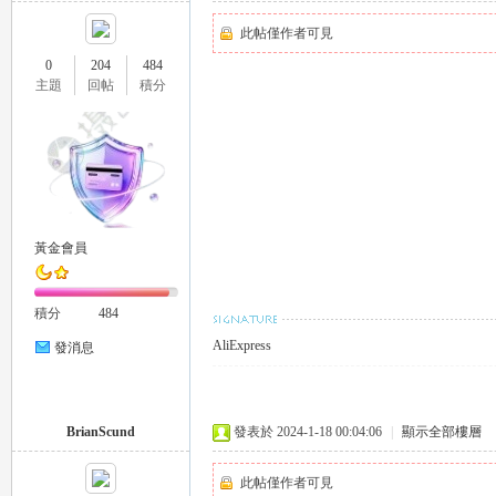
此帖僅作者可見
0
204
484
司
主題
回帖
積分
黃金會員
機
積分
484
AliExpress
發消息
BrianScund
發表於 2024-1-18 00:04:06
|
顯示全部樓層
此帖僅作者可見