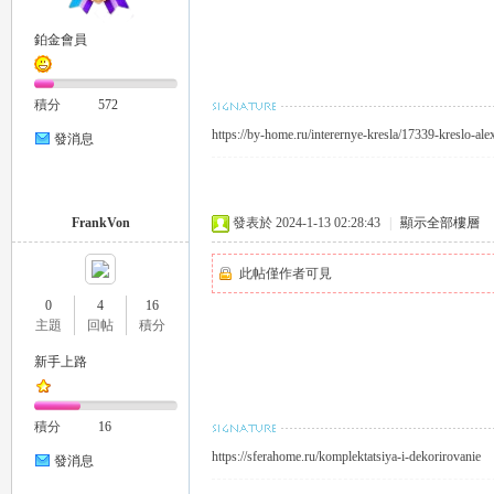
鉑金會員
eez
積分
572
https://by-home.ru/interernye-kresla/17339-kreslo-al
發消息
FrankVon
發表於 2024-1-13 02:28:43
|
顯示全部樓層
此帖僅作者可見
y
0
4
16
主題
回帖
積分
新手上路
積分
16
https://sferahome.ru/komplektatsiya-i-dekorirovanie
發消息