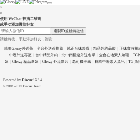
×
×
使用 WeChat 扫描二维碼
或手动添加微信好友
複製ID並跳轉微信
請跳轉後，手動添加好友，謝謝
流
瑤瑤Gleezy外送茶
|
全台外送茶推薦
|
純正台妹兼職
|
精品外約品鑑
|
正妹實時報
中壢外送專區
|
台中精品外約
|
北中南極速外送名單
|
全台在地素人兼職
|
TG
妹
|
Gleezy 精品選妹
|
Gleezy 外流影片
|
老司機推薦
|
桃園中壢素人魚訊
|
TG 
Powered by
Discuz!
X3.4
© 2001-2013
Discuz Team.
論