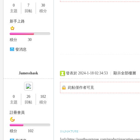
0
7
30
推
主題
回帖
積分
新手上路
積分
30
發消息
薦
Jamesshask
發表於 2024-1-18 02:34:53
|
顯示全部樓層
此帖僅作者可見
0
26
102
主題
回帖
積分
註冊會員
積分
102
喝
[url=https://southwestspas.com/product/executive-sp