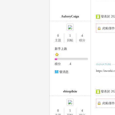
AubreyCoign
發表於 2023-
此帖僅作
0
1
4
主題
回帖
積分
｜
新手上路
積分
4
https://aworki
發消息
ebicepilxiu
發表於 2023-
20
此帖僅作
0
1
4