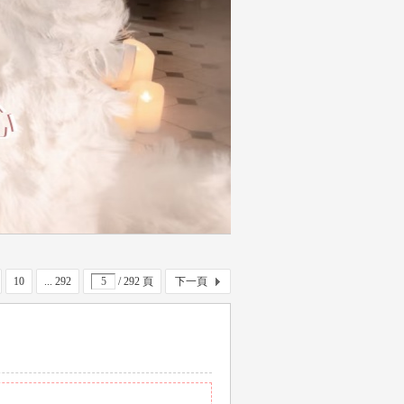
10
... 292
/ 292 頁
下一頁