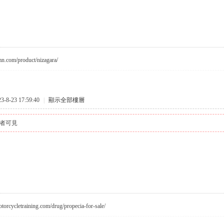
smn.com/product/nizagara/
8-23 17:59:40
|
顯示全部樓層
者可見
motorcycletraining.com/drug/propecia-for-sale/