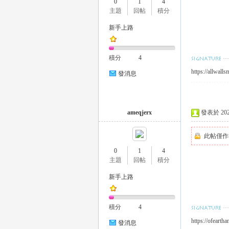
0
1
4
外
主題
回帖
積分
新手上路
積分
4
https://allwall
發消息
送
ameqjerx
發表於 2023-
此帖僅作
0
1
4
主題
回帖
積分
新手上路
積分
4
茶
https://ofearth
發消息