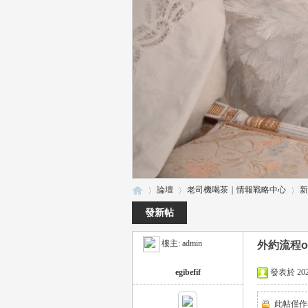
論壇
老司機喝茶｜情報戰略中心
新
發新帖
樓主:
admin
外約流程
瑤
»
›
›
egibefif
發表於 2023-
此帖僅作