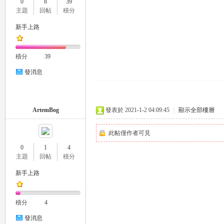
0
8
39
外
主題
回帖
積分
新手上路
積分
39
發消息
送
ArtemBog
發表於 2021-1-2 04:09:45
|
顯示全部樓層
此帖僅作者可見
0
1
4
主題
回帖
積分
新手上路
積分
4
茶
發消息