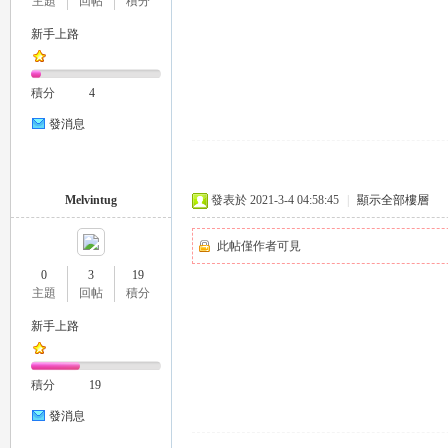
主題
回帖
積分
新手上路
積分
4
26
發消息
Melvintug
發表於 2021-3-4 04:58:45
|
顯示全部樓層
此帖僅作者可見
0
3
19
主題
回帖
積分
老
新手上路
積分
19
發消息