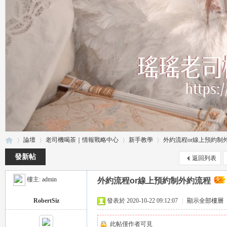
論壇
老司機喝茶｜情報戰略中心
新手教學
外約流程or線上預約制
發新帖
返回列表
樓主:
admin
外約流程or線上預約制外約流程
瑤
»
›
›
›
RobertSiz
發表於 2020-10-22 09:12:07
|
顯示全部樓層
此帖僅作者可見