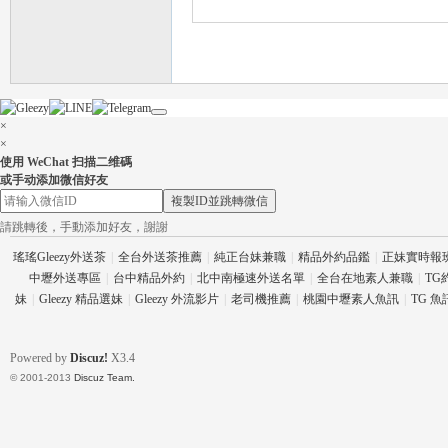
×
×
使用 WeChat 扫描二维碼
茶
或手动添加微信好友
複製ID並跳轉微信
請跳轉後，手動添加好友，謝謝
瑤瑤Gleezy外送茶
|
全台外送茶推薦
|
純正台妹兼職
|
精品外約品鑑
|
正妹實時報
中壢外送專區
|
台中精品外約
|
北中南極速外送名單
|
全台在地素人兼職
|
TG
妹
|
Gleezy 精品選妹
|
Gleezy 外流影片
|
老司機推薦
|
桃園中壢素人魚訊
|
TG 
Powered by
Discuz!
X3.4
交
© 2001-2013
Discuz Team.