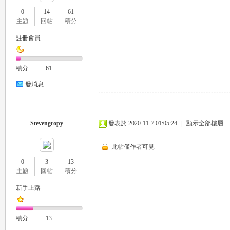
0
14
61
主題
回帖
積分
註冊會員
瑤
積分
61
發消息
Stevengropy
發表於 2020-11-7 01:05:24
|
顯示全部樓層
此帖僅作者可見
Gl
0
3
13
主題
回帖
積分
新手上路
積分
13