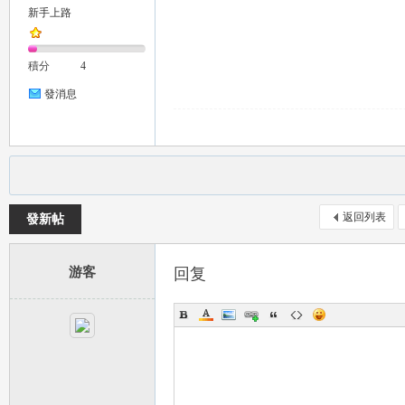
新手上路
推
積分
4
發消息
薦
返回列表
發新帖
游客
回复
喝