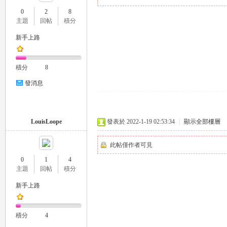
0
2
8
主題
回帖
積分
新手上路
瑤
積分
8
發消息
LouisLoope
發表於 2022-1-19 02:53:34
|
顯示全部樓層
此帖僅作者可見
Gl
0
1
4
主題
回帖
積分
新手上路
積分
4