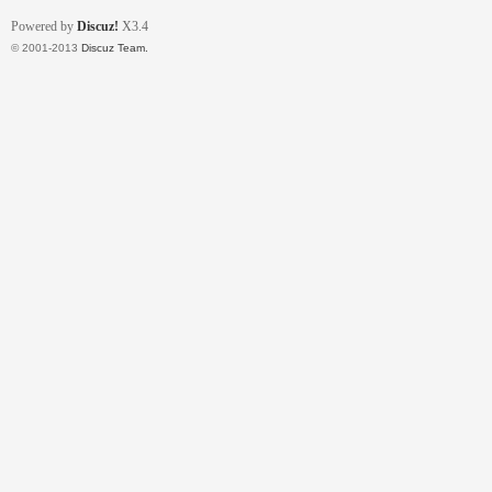
Powered by
Discuz!
X3.4
© 2001-2013
Discuz Team.
流
論