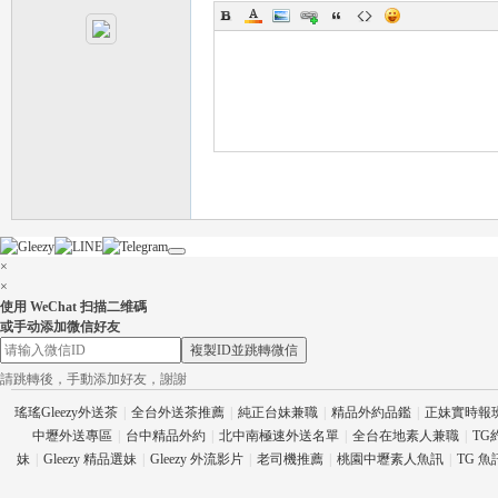
茶
×
×
使用 WeChat 扫描二维碼
或手动添加微信好友
複製ID並跳轉微信
請跳轉後，手動添加好友，謝謝
瑤瑤Gleezy外送茶
|
全台外送茶推薦
|
純正台妹兼職
|
精品外約品鑑
|
正妹實時報
交
中壢外送專區
|
台中精品外約
|
北中南極速外送名單
|
全台在地素人兼職
|
TG
妹
|
Gleezy 精品選妹
|
Gleezy 外流影片
|
老司機推薦
|
桃園中壢素人魚訊
|
TG 