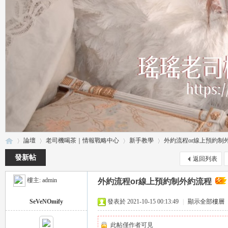
論壇
老司機喝茶｜情報戰略中心
新手教學
外約流程or線上預約制
發新帖
返回列表
樓主:
admin
外約流程or線上預約制外約流程
瑤
»
›
›
›
SeVeNOmify
發表於 2021-10-15 00:13:49
|
顯示全部樓層
此帖僅作者可見