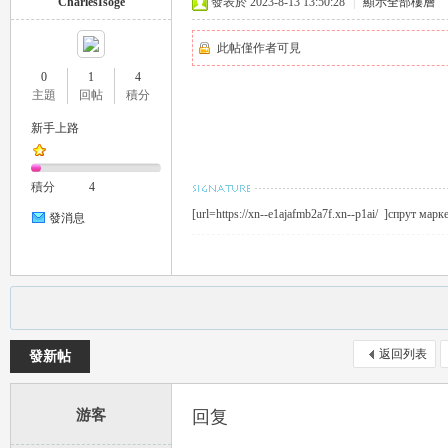
CharlesIsoge
發表於 2023-8-13 13:50:28
|
顯示全部樓層
推
此帖僅作者可見
0
1
4
主題
回帖
積分
新手上路
積分
4
[url=https://xn--e1ajafmb2a7f.xn--p1ai/ ]спрут марке
發消息
薦
返回列表
發新帖
游客
回复
喝