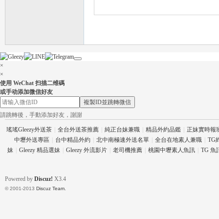
流
×
×
使用 WeChat 扫描二维碼
或手动添加微信好友
複製ID並跳轉微信
請跳轉後，手動添加好友，謝謝
瑤瑤Gleezy外送茶
|
全台外送茶推薦
|
純正台妹兼職
|
精品外約品鑑
|
正妹實時報
中壢外送專區
|
台中精品外約
|
北中南極速外送名單
|
全台在地素人兼職
|
TG
妹
|
Gleezy 精品選妹
|
Gleezy 外流影片
|
老司機推薦
|
桃園中壢素人魚訊
|
TG 
論
Powered by
Discuz!
X3.4
© 2001-2013
Discuz Team.