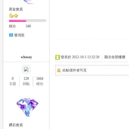
黃金會員
eez
積分
340
發消息
whosay
發表於 2022-10-1 13:32:30
|
顯示全部樓層
此帖僅作者可見
y
0
129
1664
主題
回帖
積分
鑽石會員