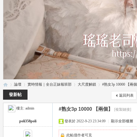
論壇
實時情報｜全台正妹報班部
大尺度解鎖
#熟女3p 10000 【兩
發新帖
返回列表
樓主:
admin
#熟女3p 10000 【兩個】
[複製鏈接]
瑤
»
›
›
›
poli358poli
發表於 2022-9-23 23:34:09
|
顯示全部樓層
此帖僅作者可見