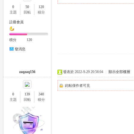
0
50
120
主題
回帖
積分
註冊會員
瑤
積分
120
發消息
zaqzaq156
發表於 2022-9-29 20:58:04
|
顯示全部樓層
此帖僅作者可見
Gl
0
139
340
主題
回帖
積分