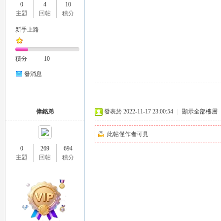
0
4
10
推
主題
回帖
積分
新手上路
積分
10
發消息
薦
偉銘弟
發表於 2022-11-17 23:00:54
|
顯示全部樓層
此帖僅作者可見
0
269
694
主題
回帖
積分
喝