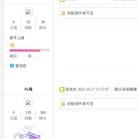
此帖僅作者可見
0
16
38
主題
回帖
積分
新手上路
｜
積分
38
發消息
Po飛
發表於 2022-10-27 13:37:07
|
顯示全部樓層
此帖僅作者可見
0
129
306
20
主題
回帖
積分