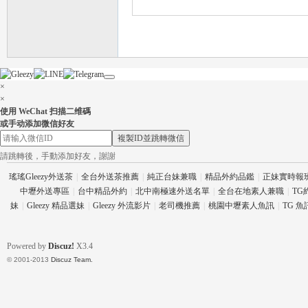
×
×
使用 WeChat 扫描二维碼
茶
或手动添加微信好友
複製ID並跳轉微信
請跳轉後，手動添加好友，謝謝
瑤瑤Gleezy外送茶
|
全台外送茶推薦
|
純正台妹兼職
|
精品外約品鑑
|
正妹實時報
中壢外送專區
|
台中精品外約
|
北中南極速外送名單
|
全台在地素人兼職
|
TG
妹
|
Gleezy 精品選妹
|
Gleezy 外流影片
|
老司機推薦
|
桃園中壢素人魚訊
|
TG 
Powered by
Discuz!
X3.4
交
© 2001-2013
Discuz Team.