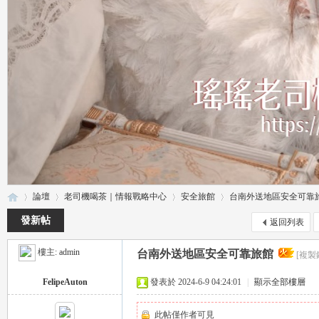
論壇
老司機喝茶｜情報戰略中心
安全旅館
台南外送地區安全可靠
發新帖
返回列表
樓主:
admin
台南外送地區安全可靠旅館
[複製
瑤
»
›
›
›
FelipeAuton
發表於 2024-6-9 04:24:01
|
顯示全部樓層
此帖僅作者可見