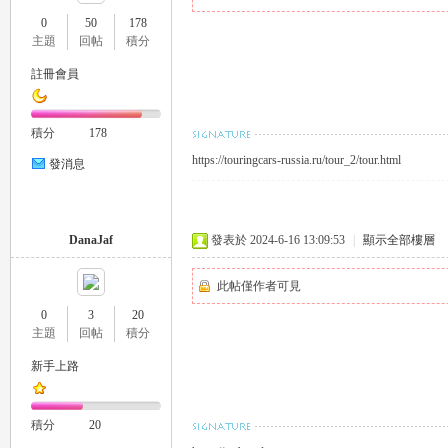
0
50
178
主題
回帖
積分
註冊會員
瑤
積分
178
https://touringcars-russia.ru/tour_2/tour.html
發消息
DanaJaf
發表於 2024-6-16 13:09:53
|
顯示全部樓層
此帖僅作者可見
Gl
0
3
20
主題
回帖
積分
新手上路
積分
20