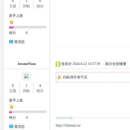
0
1
6
外
主題
回帖
積分
新手上路
積分
6
發消息
送
JeromeNum
發表於 2024-6-22 14:37:39
|
顯示全部樓層
此帖僅作者可見
0
1
4
主題
回帖
積分
新手上路
積分
4
茶
https://xbomax.ru/
發消息