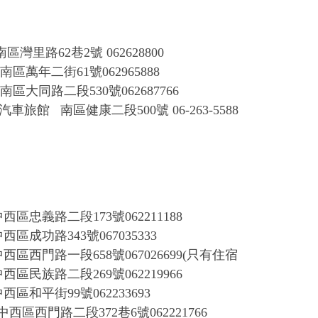
南區灣里路
62巷2號 062628800
南區萬年二街
61號062965888
南區大同路二段
530號062687766
堡汽車旅館
南區健康二段
500號 06-263-5588
中西區忠義路二段
173號062211188
中西區成功路
343號067035333
中西區西門路一段
658號067026699(只有住宿
中西區民族路二段
269號062219966
中西區和平街
99號062233693
中西區西門路二段
372巷6號062221766