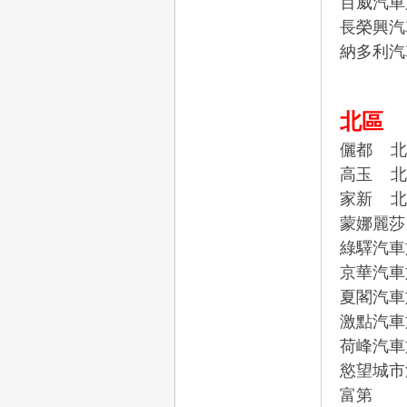
百威汽
長榮興
納多利汽
eez
北區
儷都
北
高玉
北
家新
北
蒙娜
y
綠驛汽車
京華
汽車
夏閣汽
激點汽
荷峰
汽
慾望城市
富第 北區