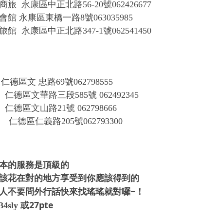
商旅
永康區中正北路
56-20號062426677
會館 永康區東橋一路8號063035985
旅館
永康區中正北路
347
-
1號062541450
仁德區文
忠路
69號062798555
仁德區文華路三段
585號 062492345
仁德區文山路
21號 062798666
仁德區仁義路
205號062793300
本的
服務是頂級的
該花在對的地方
享受到你應該得到的
~
人不要問外行話
快來找瑤瑤就對囉
！
或27pte
4sly