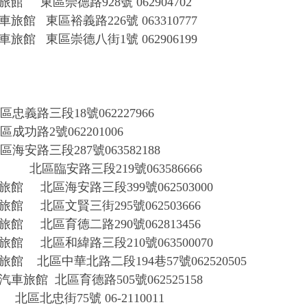
車旅館
東區崇德路
928號 062904702
汽車旅館
東區裕義路
226號 063310777
車旅館
東區崇德八街
1號 062906199
區忠義路三段
18號062227966
區成功路
2號062201006
區海安路三段
287號063582188
麗莎
北區臨安路三段
219號063586666
旅館
北區海安路三段
399號062503000
旅館
北區文賢三街
295號062503666
車旅館
北區育德二路
290號062813456
車旅館
北區和緯路三段
210號063500070
車旅館
北區中華北路二段
194巷57號062520505
汽車旅館
北區育德路
505號062525158
北忠街75號 06-2110011