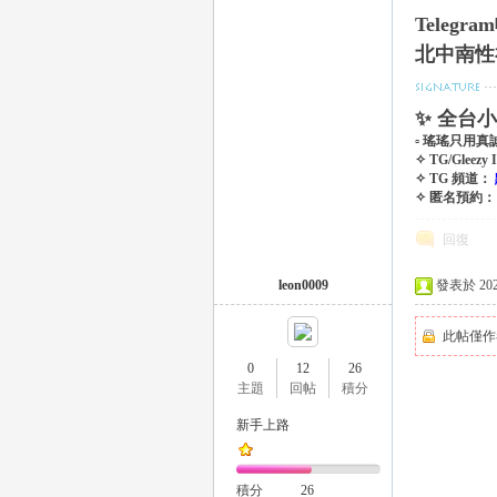
Telegram
北中南性
司
✨ 全台
▫ 瑤瑤只用真
✧ TG/Gleezy
✧ TG 頻道：
✧ 匿名預約
回復
leon0009
發表於 2021-
機
此帖僅作
0
12
26
主題
回帖
積分
新手上路
積分
26