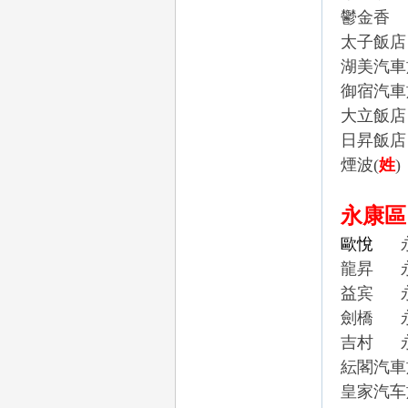
鬱金香
太子飯
湖美汽
御宿汽
大立飯店
日昇飯店
｜
煙波
(
姓
)
永康區
歐悅
龍昇
益宾
劍橋
20
吉村
紜閣汽車
皇家汽车