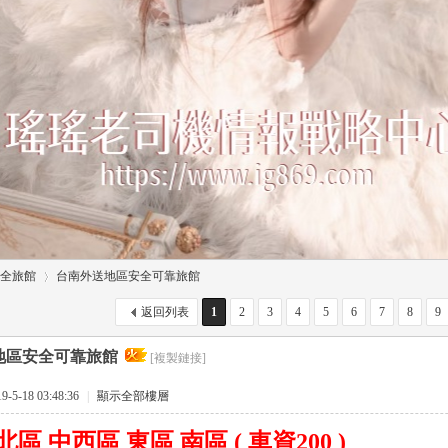
全旅館
台南外送地區安全可靠旅館
返回列表
1
2
3
4
5
6
7
8
9
地區安全可靠旅館
[複製鏈接]
›
5-18 03:48:36
|
顯示全部樓層
北區 中西區 東區 南區
(
車資
200 )