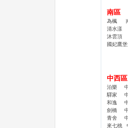
外
南區
為楓
清水漾
沐雲頂
國妃鷹
送
中西區
泊樂
驛家
和逸
劍橋
青舍
茶
來七桃