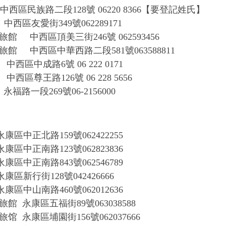
中西區民族路二段
128號 06220 8366【要登記姓氏】
店
中西區友愛街
349號062289171
車旅館
中西區頂美三街
246號 062593456
車旅館
中西區中華西路二段
581號063588811
中西區中成路
6號 06 222 0171
中西區尊王路
126號 06 228 5656
永福路一段
269
號
06-2156000
永康區中正北路
159號062422255
永康區中正南路
123號062823836
永康區中正南路
843號062546789
永康區新行街
128號042426666
永康區中山南路
460號062012636
旅館
永康區五福街
89號063038588
旅馆
永康區埔園街
156號062037666