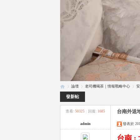
論壇
老司機喝茶｜情報戰略中心
安
發新帖
台南外送
查看:
50325
|
回復:
1685
瑤
»
›
›
admin
發表於 2019-
台南
: