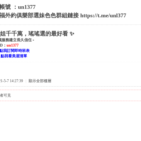
帳號 ：un1377
福外約俱樂部
選妹色色
群組鏈接
https://t.me/unl377
小姐千千萬，瑤瑤選的最好看 ✨
誠服務建立長久信任 ▫
 ID：
un1377
點我訂閱即時班表
：
點我看美眉清單
5-7 14:27:39
|
顯示全部樓層
者可見