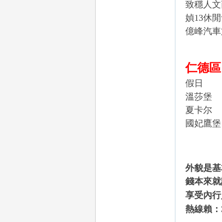
致穩人文
媜
13休閒
億峰汽車
26
仁德區
假日
溫莎堡
夏卡尔
國妃鷹堡
老
外貌是基
錢本來就
享受
內行
熱線賴：3