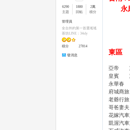
6290
1880
2萬
永
主題
回帖
積分
管理員
全台外約第一首選瑤瑤
瑤
茶坊LINE：34sly
積分
27814
東區
發消息
亞帝
皇賓
永華春
府城
商旅
Gl
老爺行
哥爸妻夫
花嫁汽車
凱渥汽