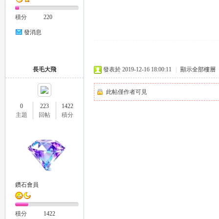
積分
220
發消息
26
長毛大飛
發表於 2019-12-16 18:00:11
|
顯示全部樓層
此帖僅作者可見
0
223
1422
主題
回帖
積分
老
鑽石會員
積分
1422