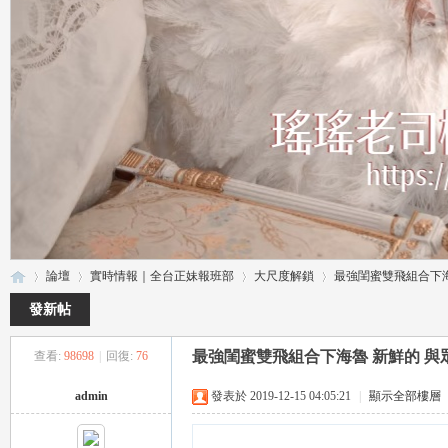
論壇
實時情報｜全台正妹報班部
大尺度解鎖
最強閨蜜雙飛組合下海魯
發新帖
最強閨蜜雙飛組合下海魯 新鮮的 與眾
查看:
98698
|
回復:
76
瑤
»
›
›
›
admin
發表於 2019-12-15 04:05:21
|
顯示全部樓層