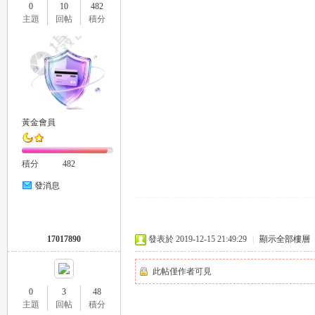
0
10
482
外
主題
回帖
積分
黃金會員
送
積分
482
發消息
17017890
發表於 2019-12-15 21:49:29
|
顯示全部樓層
此帖僅作者可見
0
3
48
茶
主題
回帖
積分