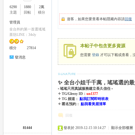
6290
1880
2萬
主題
回帖
積分
遊客，如果您要查看本帖隱藏內容請
回復
管理員
全台外約第一首選瑤瑤
瑤
茶坊LINE：34sly
本帖子中包含更多資源
積分
27814
您需要
登錄
才可以下載或查看，
發消息
✨ 全台小姐千千萬，瑤瑤選的最
▫ 瑤瑤只用真誠服務建立長久信任 ▫
✧ TG/Gleezy ID：
un1377
Gl
✧ TG 頻道：
點我訂閱即時班表
✧ 匿名預約：
點我看美眉清單
回復
81444
發表於 2019-12-15 10:14:27
|
顯示全部樓層