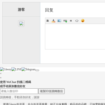
游客
回复
流
×
論
×
使用 WeChat 扫描二维碼
或手动添加微信好友
複製ID並跳轉微信
請跳轉後，手動添加好友，謝謝
瑤瑤Gleezy外送茶
|
全台外送茶推薦
|
純正台妹兼職
|
精品外約品鑑
|
正妹實時報