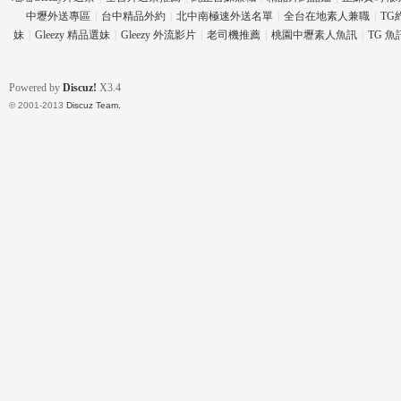
中壢外送專區
|
台中精品外約
|
北中南極速外送名單
|
全台在地素人兼職
|
TG
妹
|
Gleezy 精品選妹
|
Gleezy 外流影片
|
老司機推薦
|
桃園中壢素人魚訊
|
TG 
壇
Powered by
Discuz!
X3.4
© 2001-2013
Discuz Team.