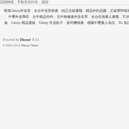
請跳轉後，手動添加好友，謝謝
瑤瑤Gleezy外送茶
|
全台外送茶推薦
|
純正台妹兼職
|
精品外約品鑑
|
正妹實時報
中壢外送專區
|
台中精品外約
|
北中南極速外送名單
|
全台在地素人兼職
|
TG
妹
|
Gleezy 精品選妹
|
Gleezy 外流影片
|
老司機推薦
|
桃園中壢素人魚訊
|
TG 
流
Powered by
Discuz!
X3.4
© 2001-2013
Discuz Team.
論