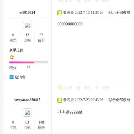
回復
支持
反對
外
es8910724
發表於 2022-7-13 11:33:26
|
顯示全部樓層
000000000000
0
12
32
主題
回帖
積分
新手上路
送
積分
32
發消息
回復
支持
反對
loveyoona850415
發表於 2022-7-23 20:43:26
|
顯示全部樓層
Fffffgfgggggg
0
63
148
茶
主題
回帖
積分