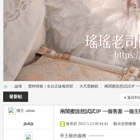
論壇
實時情報｜全台正妹報班部
大尺度解鎖
兩閨蜜說想試試3P 一個
發新帖
返回列
樓主:
admin
兩閨蜜說想試試3P 一個害羞 一個主動 
瑤
»
›
›
›
jhdfjk
發表於 2022-5-23 00:44:44
|
顯示全部樓層
帝王般的服務 ~~~~~~