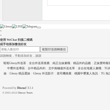
×
×
使用 WeChat 扫描二维碼
茶
或手动添加微信好友
複製ID並跳轉微信
請跳轉後，手動添加好友，謝謝
瑤瑤Gleezy外送茶
|
全台外送茶推薦
|
純正台妹兼職
|
精品外約品鑑
|
正妹實時報
中壢外送專區
|
台中精品外約
|
北中南極速外送名單
|
全台在地素人兼職
|
TG
妹
|
Gleezy 精品選妹
|
Gleezy 外流影片
|
老司機推薦
|
桃園中壢素人魚訊
|
TG 
Powered by
Discuz!
X3.4
交
© 2001-2013
Discuz Team.