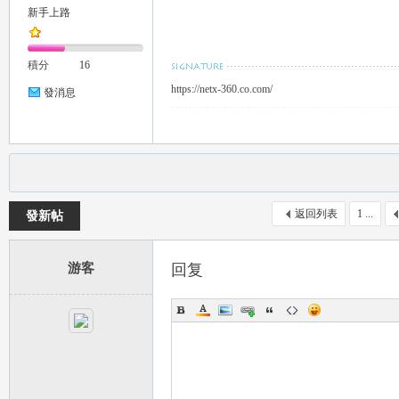
新手上路
推
積分
16
https://netx-360.co.com/
發消息
薦
返回列表
1 ...
發新帖
游客
回复
喝