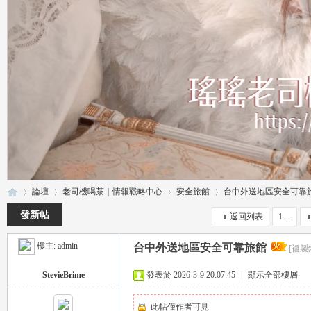
論壇
老司機喝茶｜情報戰略中心
安全旅館
台中外送地區安全可靠
發新帖
返回列表
1 ...
樓主:
admin
台中外送地區安全可靠旅館
[複製
瑤
»
›
›
›
StevieBrime
發表於 2026-3-9 20:07:45
|
顯示全部樓層
此帖僅作者可見