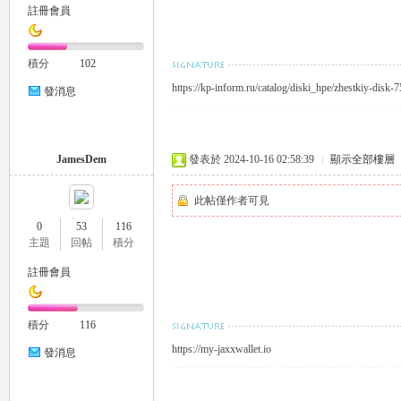
註冊會員
積分
102
https://kp-inform.ru/catalog/diski_hpe/zhestkiy-disk
發消息
｜
JamesDem
發表於 2024-10-16 02:58:39
|
顯示全部樓層
此帖僅作者可見
0
53
116
主題
回帖
積分
註冊會員
積分
116
20
https://my-jaxxwallet.io
發消息