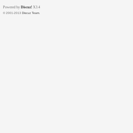
Powered by
Discuz!
X3.4
© 2001-2013
Discuz Team.
流
論