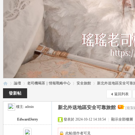
論壇
老司機喝茶｜情報戰略中心
安全旅館
新北外送地區安全可靠
發新帖
返回列表
樓主:
admin
新北外送地區安全可靠旅館
[複製
瑤
»
›
›
›
EdwardJerry
發表於 2024-10-12 14:18:54
|
顯示全部樓層
此帖僅作者可見