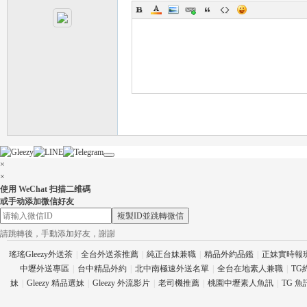
茶
×
×
使用 WeChat 扫描二维碼
或手动添加微信好友
複製ID並跳轉微信
請跳轉後，手動添加好友，謝謝
瑤瑤Gleezy外送茶
|
全台外送茶推薦
|
純正台妹兼職
|
精品外約品鑑
|
正妹實時報
交
中壢外送專區
|
台中精品外約
|
北中南極速外送名單
|
全台在地素人兼職
|
TG
妹
|
Gleezy 精品選妹
|
Gleezy 外流影片
|
老司機推薦
|
桃園中壢素人魚訊
|
TG 