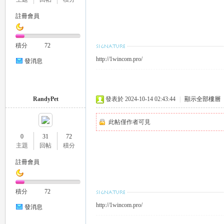
註冊會員
eez
積分
72
http://1wincom.pro/
發消息
RandyPet
發表於 2024-10-14 02:43:44
|
顯示全部樓層
此帖僅作者可見
y
0
31
72
主題
回帖
積分
註冊會員
積分
72
http://1wincom.pro/
發消息