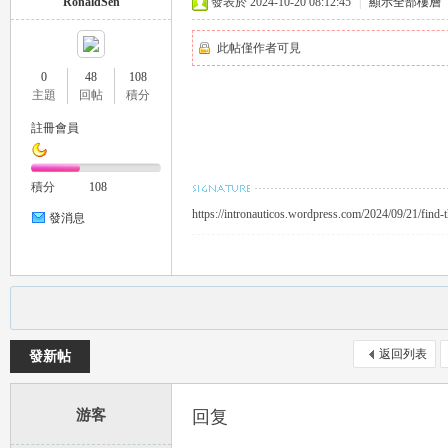
RonaldSen
發表於 2024-10-20 08:12:45
|
顯示全部樓層
推
此帖僅作者可見
0
48
108
主題
回帖
積分
註冊會員
積分
108
https://intronauticos.wordpress.com/2024/09/21/find-t
發消息
薦
返回列表
發新帖
游客
回复
喝