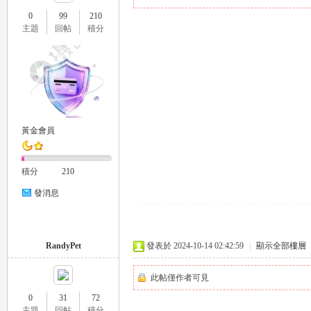
0
99
210
主題
回帖
積分
瑤
黃金會員
積分
210
發消息
Gl
RandyPet
發表於 2024-10-14 02:42:59
|
顯示全部樓層
此帖僅作者可見
0
31
72
主題
回帖
積分