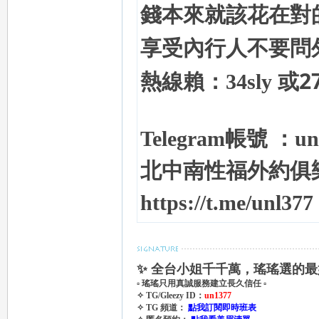
錢本來就該花在對
享受
內行人不要問
或27
熱線賴：34sly
Telegram
帳號 ：un
北中南性福外約俱
https://t.me/unl377
✨ 全台小姐千千萬，瑤瑤選的最
▫ 瑤瑤只用真誠服務建立長久信任 ▫
✧ TG/Gleezy ID：
un1377
✧ TG 頻道：
點我訂閱即時班表