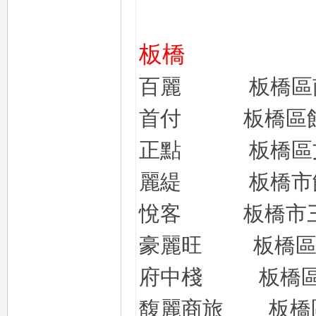
板橋
司
百麗
板橋區
首付
板橋區
正點
板橋區
麗緹
板橋市
機
悅客
板橋市
豪麗旺
板橋
府
中棧
板橋
馥麗商旅
板橋