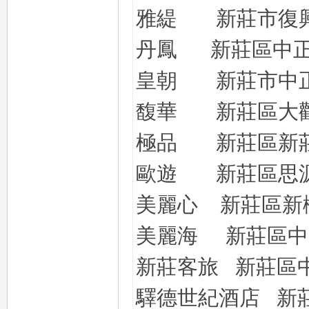
雅緹
新莊市復
丹鳳
新莊區中
皇朝
新莊市中
26
馥華
新莊區
大
極品
新莊區新
歐遊
新莊區思
美麗心
新莊區新
老
美麗海
新莊區中
新莊客旅
新莊區
驛德世紀酒店
新