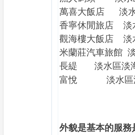
萬喜大飯店
淡
香寧休閒旅店
淡
觀海樓大飯店
淡
米蘭莊汽車旅館
長
緹
淡水區淡
富悅
淡水區
外貌是基本的
服務