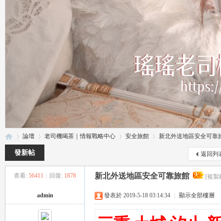
論壇
老司機喝茶｜情報戰略中心
安全旅館
新北外送地區安全可靠
發新帖
返回列
新北外送地區安全可靠旅館
查看:
56411
|
回復:
1878
[複製
瑤
»
›
›
›
admin
發表於 2019-5-18 03:14:34
|
顯示全部樓層