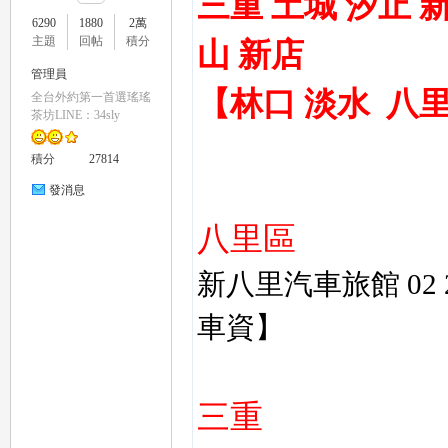
三重
土城
汐止
6290
1880
2萬
主題
回帖
積分
山
新店
管理員
【
林口
淡水
八
全台外約第一首選瑤瑤
瑤
茶坊LINE：34sly
積分
27814
發消息
八里區
新八里汽車旅館
02
Gl
車資】
三重