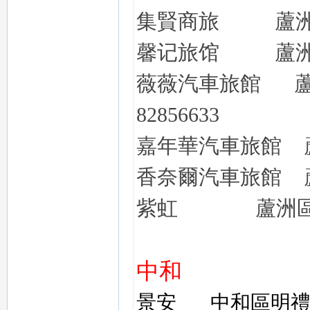
集賢商旅
蘆
馨记旅馆
蘆
壇
薇薇汽車旅館
82856633
嘉年華汽車旅館
香奈爾汽車旅館
紫虹
蘆洲
中和
景安
中和區明