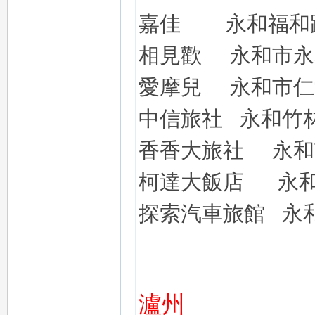
嘉佳
永和福和
相見歡
永和市永
愛摩兒
永和市仁
流
中信旅社
永和竹
香香大旅社
永和
柯達大飯店
永
探索汽車旅館
永
論
瀘州