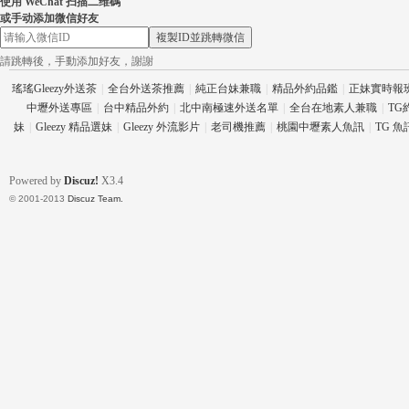
使用 WeChat 扫描二维碼
或手动添加微信好友
複製ID並跳轉微信
請跳轉後，手動添加好友，謝謝
瑤瑤Gleezy外送茶
|
全台外送茶推薦
|
純正台妹兼職
|
精品外約品鑑
|
正妹實時報
中壢外送專區
|
台中精品外約
|
北中南極速外送名單
|
全台在地素人兼職
|
TG
妹
|
Gleezy 精品選妹
|
Gleezy 外流影片
|
老司機推薦
|
桃園中壢素人魚訊
|
TG 
Powered by
Discuz!
X3.4
© 2001-2013
Discuz Team.