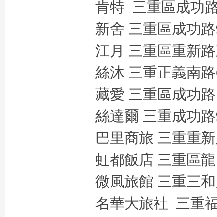
肯特
三重區成功
新舍
三重區成功路
eez
江月
三重區重新路
絲沐
三重正義南路
藏愛
三重區成功路
絲達爾
三重成功路
y
巴里商旅
三重重新
虹都飯店
三重區龍
微風旅館
三重三和
名華大旅社
三重