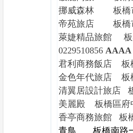
挪威森林
板橋
推
帝苑旅店
板橋
萊婕精品旅館
板
0229510856
AAAA
君利商務飯店
板
薦
金色年代旅店
板
清翼居設計旅店
美麗殿 板橋區府中路6
香亭商務旅館 板橋區大
喝
青鳥
板橋南路