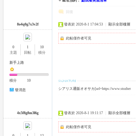
✧ 匿名預約：
點我看美眉清單
回復
8o4q0g7x3v2f
發表於 2020-8-1 17:04:53
|
顯示全部樓層
此帖僅作者可見
0
1
10
主題
回帖
積分
新手上路
積分
10
シアリス通販オオサカ
[url=https://www.stozher
發消息
4x5f8g8m3l6g
發表於 2020-8-1 19:11:17
|
顯示全部樓層
此帖僅作者可見
0
1
12