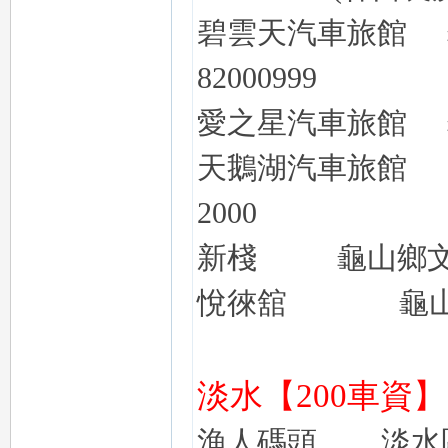
碧雲天汽車旅館
82000999
愛之星汽車旅館
天鵝湖
汽車旅館
2000
新棧
龜山鄉
悅徠舘
龜
淡水【
200車資】
漁人碼頭
淡水