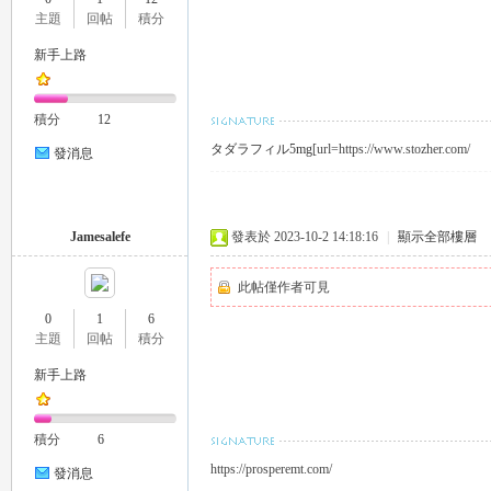
主題
回帖
積分
新手上路
積分
12
タダラフィル5mg
[url=https://www.stozher.com/
發消息
Jamesalefe
發表於 2023-10-2 14:18:16
|
顯示全部樓層
此帖僅作者可見
0
1
6
主題
回帖
積分
新手上路
積分
6
https://prosperemt.com/
發消息