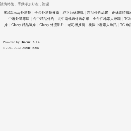
請跳轉後，手動添加好友，謝謝
瑤瑤Gleezy外送茶
|
全台外送茶推薦
|
純正台妹兼職
|
精品外約品鑑
|
正妹實時報
中壢外送專區
|
台中精品外約
|
北中南極速外送名單
|
全台在地素人兼職
|
TG
妹
|
Gleezy 精品選妹
|
Gleezy 外流影片
|
老司機推薦
|
桃園中壢素人魚訊
|
TG 
eez
Powered by
Discuz!
X3.4
© 2001-2013
Discuz Team.
y