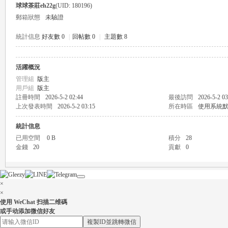
球球茶莊eh22g
(UID: 180196)
郵箱狀態
未驗證
統計信息
好友數 0
|
回帖數 0
|
主題數 8
活躍概況
瑤
管理組
版主
用戶組
版主
註冊時間
2026-5-2 02:44
最後訪問
2026-5-2 03
上次發表時間
2026-5-2 03:15
所在時區
使用系統
統計信息
已用空間
0 B
積分
28
金錢
20
貢獻
0
Gl
×
×
使用 WeChat 扫描二维碼
或手动添加微信好友
複製ID並跳轉微信